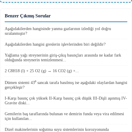
Benzer Çıkmış Sorular
Aşağıdakilerden hangisinde yanma gazlarının izlediği yol doğru
sıralanmıştır?
Aşağıdakilerden hangisi greslerin işlevlerinden biri değildir?
Yağlama yağı streynerinin giriş-çıkış basınçları arasında ne kadar fark
olduğunda streynerin temizlenmesi...
2 C8H18 (l) + 25 O2 (g) → 16 CO2 (g) +...
Dümen sistemi 43⁰ sancak tarafa basılmış ise aşağıdaki olaylardan hangisi
gerçekleşir?
I-Karşı basınç çok yüksek II-Karşı basınç çok düşük III-Dişli aşınmış IV-
Gravite diski...
Gemilerin baş taraflarında bulunan ve demirin funda veya vira edilmesi
için kullanılan...
Dizel makinelerinin soğutma suyu sistemlerinin korozyonunda