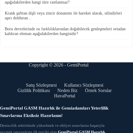
aşağıdakilerden hangi türe rastlanmaz?
Krank şafttan dişli veya zincir donanımı ile hareket alarak, silindirleri
aşırı dolduran...
Boru devrelerinde ısı farklılıklarından doğabilecek genleşmeleri ortadan
kaldıran eleman aşağıdakilerden hangisidir?
Copyright © 2026 - GemiPortal
Satış Sözleşmesi
Kullanıcı Sözleşmesi
Gizlilik Politikası
Neden Biz
Örnek Sorular
HavaPortal
GemiPortal GASM Hazırlık ile Gemiadamları Yeterlilik
Sınavlarına Eksiksiz Hazırlanın!
Denizcilik sektöründe yükselmek ve ehliyet sınavlarını başarıyla
geçmek isteyenlerin ilk tercihi olan
GemiPortal GASM Hazırlık
,