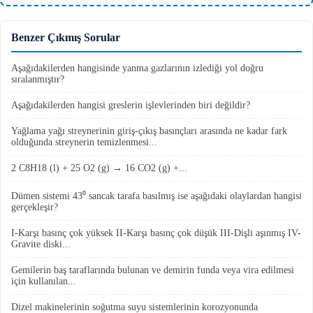
Benzer Çıkmış Sorular
Aşağıdakilerden hangisinde yanma gazlarının izlediği yol doğru
sıralanmıştır?
Aşağıdakilerden hangisi greslerin işlevlerinden biri değildir?
Yağlama yağı streynerinin giriş-çıkış basınçları arasında ne kadar fark
olduğunda streynerin temizlenmesi...
2 C8H18 (l) + 25 O2 (g) → 16 CO2 (g) +...
Dümen sistemi 43⁰ sancak tarafa basılmış ise aşağıdaki olaylardan hangisi
gerçekleşir?
I-Karşı basınç çok yüksek II-Karşı basınç çok düşük III-Dişli aşınmış IV-
Gravite diski...
Gemilerin baş taraflarında bulunan ve demirin funda veya vira edilmesi
için kullanılan...
Dizel makinelerinin soğutma suyu sistemlerinin korozyonunda