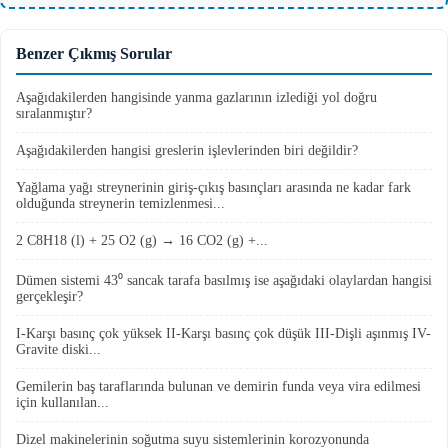
Benzer Çıkmış Sorular
Aşağıdakilerden hangisinde yanma gazlarının izlediği yol doğru
sıralanmıştır?
Aşağıdakilerden hangisi greslerin işlevlerinden biri değildir?
Yağlama yağı streynerinin giriş-çıkış basınçları arasında ne kadar fark
olduğunda streynerin temizlenmesi...
2 C8H18 (l) + 25 O2 (g) → 16 CO2 (g) +...
Dümen sistemi 43⁰ sancak tarafa basılmış ise aşağıdaki olaylardan hangisi
gerçekleşir?
I-Karşı basınç çok yüksek II-Karşı basınç çok düşük III-Dişli aşınmış IV-
Gravite diski...
Gemilerin baş taraflarında bulunan ve demirin funda veya vira edilmesi
için kullanılan...
Dizel makinelerinin soğutma suyu sistemlerinin korozyonunda