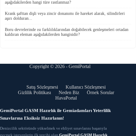
aşağıdakilerden hangi türe rastlanmaz?
Krank şafttan dişli veya zincir donanımı ile hareket alarak, silindirleri
aşırı dolduran...
Boru devrelerinde ısı farklılıklarından doğabilecek genleşmeleri ortadan
kaldıran eleman aşağıdakilerden hangisidir?
Copyright © 2026 - GemiPortal
Satış Sözleşmesi
Kullanıcı Sözleşmesi
Gizlilik Politikası
Neden Biz
Örnek Sorular
HavaPortal
GemiPortal GASM Hazırlık ile Gemiadamları Yeterlilik
Sınavlarına Eksiksiz Hazırlanın!
Denizcilik sektöründe yükselmek ve ehliyet sınavlarını başarıyla
geçmek isteyenlerin ilk tercihi olan
GemiPortal GASM Hazırlık
,