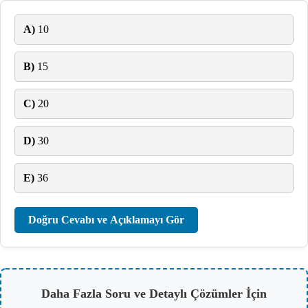
A)
10
B)
15
C)
20
D)
30
E)
36
Doğru Cevabı ve Açıklamayı Gör
Daha Fazla Soru ve Detaylı Çözümler İçin