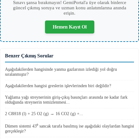
Sınavı şansa bırakmayın! GemiPortal'a üye olarak binlerce
güncel çıkmış soruya ve uzman konu anlatımlarına anında
erişin.
Hemen Kayıt Ol
Benzer Çıkmış Sorular
Aşağıdakilerden hangisinde yanma gazlarının izlediği yol doğru
sıralanmıştır?
Aşağıdakilerden hangisi greslerin işlevlerinden biri değildir?
Yağlama yağı streynerinin giriş-çıkış basınçları arasında ne kadar fark
olduğunda streynerin temizlenmesi...
2 C8H18 (l) + 25 O2 (g) → 16 CO2 (g) +...
Dümen sistemi 43⁰ sancak tarafa basılmış ise aşağıdaki olaylardan hangisi
gerçekleşir?