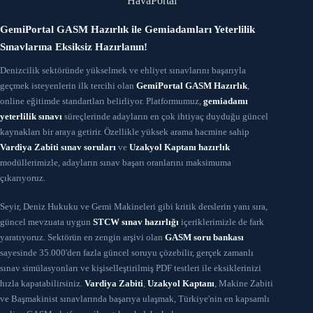
HavaPortal
GemiPortal GASM Hazırlık ile Gemiadamları Yeterlilik
Sınavlarına Eksiksiz Hazırlanın!
Denizcilik sektöründe yükselmek ve ehliyet sınavlarını başarıyla
geçmek isteyenlerin ilk tercihi olan
GemiPortal GASM Hazırlık
,
online eğitimde standartları belirliyor. Platformumuz,
gemiadamı
yeterlilik sınavı
süreçlerinde adayların en çok ihtiyaç duyduğu güncel
kaynakları bir araya getirir. Özellikle yüksek arama hacmine sahip
Vardiya Zabiti sınav soruları
ve
Uzakyol Kaptanı hazırlık
modüllerimizle, adayların sınav başarı oranlarını maksimuma
çıkarıyoruz.
Seyir, Deniz Hukuku ve Gemi Makineleri gibi kritik derslerin yanı sıra,
güncel mevzuata uygun
STCW sınav hazırlığı
içeriklerimizle de fark
yaratıyoruz. Sektörün en zengin arşivi olan
GASM soru bankası
sayesinde 35.000'den fazla güncel soruyu çözebilir, gerçek zamanlı
sınav simülasyonları ve kişiselleştirilmiş PDF testleri ile eksiklerinizi
hızla kapatabilirsiniz.
Vardiya Zabiti
,
Uzakyol Kaptanı
, Makine Zabiti
ve Başmakinist sınavlarında başarıya ulaşmak, Türkiye'nin en kapsamlı