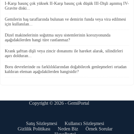
I-Karşı basınç çok yüksek II-Karşı basınç çok düşük III-Dişli aşınmış IV-
Gravite diski...
Gemilerin baş taraflarında bulunan ve demirin funda veya vira edilmesi
için kullanılan...
Dizel makinelerinin soğutma suyu sistemlerinin korozyonunda
aşağıdakilerden hangi türe rastlanmaz?
Krank şafttan dişli veya zincir donanımı ile hareket alarak, silindirleri
aşırı dolduran...
Boru devrelerinde ısı farklılıklarından doğabilecek genleşmeleri ortadan
kaldıran eleman aşağıdakilerden hangisidir?
Copyright © 2026 - GemiPortal
Satış Sözleşmesi
Kullanıcı Sözleşmesi
Gizlilik Politikası
Neden Biz
Örnek Sorular