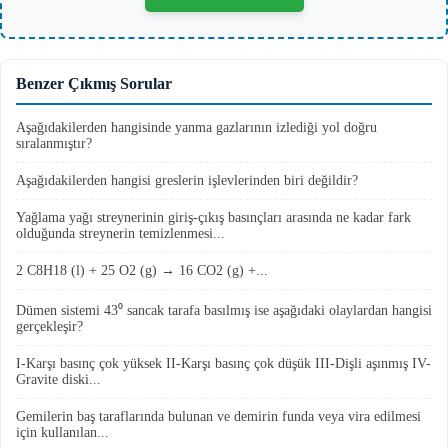
Benzer Çıkmış Sorular
Aşağıdakilerden hangisinde yanma gazlarının izlediği yol doğru
sıralanmıştır?
Aşağıdakilerden hangisi greslerin işlevlerinden biri değildir?
Yağlama yağı streynerinin giriş-çıkış basınçları arasında ne kadar fark
olduğunda streynerin temizlenmesi...
2 C8H18 (l) + 25 O2 (g) → 16 CO2 (g) +...
Dümen sistemi 43⁰ sancak tarafa basılmış ise aşağıdaki olaylardan hangisi
gerçekleşir?
I-Karşı basınç çok yüksek II-Karşı basınç çok düşük III-Dişli aşınmış IV-
Gravite diski...
Gemilerin baş taraflarında bulunan ve demirin funda veya vira edilmesi
için kullanılan...