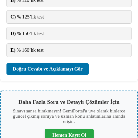
B)
% 120’lik test
C)
% 125’lik test
D)
% 150’lik test
E)
% 160’lık test
Doğru Cevabı ve Açıklamayı Gör
Daha Fazla Soru ve Detaylı Çözümler İçin
Sınavı şansa bırakmayın! GemiPortal'a üye olarak binlerce
güncel çıkmış soruya ve uzman konu anlatımlarına anında
erişin.
Hemen Kayıt Ol