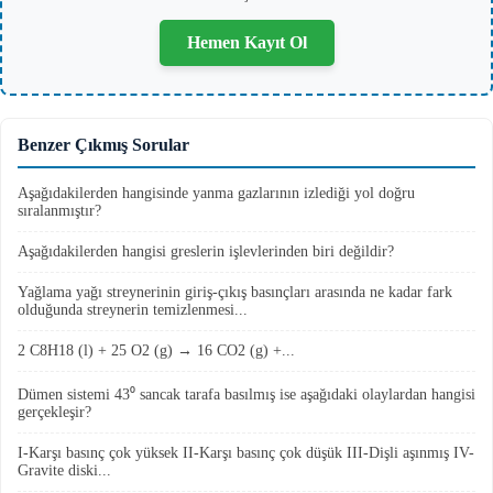
Hemen Kayıt Ol
Benzer Çıkmış Sorular
Aşağıdakilerden hangisinde yanma gazlarının izlediği yol doğru
sıralanmıştır?
Aşağıdakilerden hangisi greslerin işlevlerinden biri değildir?
Yağlama yağı streynerinin giriş-çıkış basınçları arasında ne kadar fark
olduğunda streynerin temizlenmesi...
2 C8H18 (l) + 25 O2 (g) → 16 CO2 (g) +...
Dümen sistemi 43⁰ sancak tarafa basılmış ise aşağıdaki olaylardan hangisi
gerçekleşir?
I-Karşı basınç çok yüksek II-Karşı basınç çok düşük III-Dişli aşınmış IV-
Gravite diski...