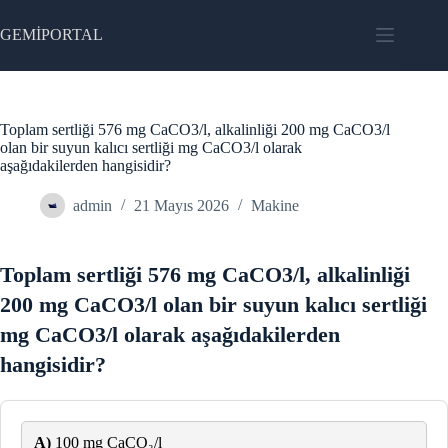
Skip
to
GEMİPORTAL
content
Toplam sertliği 576 mg CaCO3/l, alkalinliği 200 mg CaCO3/l
olan bir suyun kalıcı sertliği mg CaCO3/l olarak
aşağıdakilerden hangisidir?
admin
21 Mayıs 2026
Makine
Toplam sertliği 576 mg CaCO3/l, alkalinliği
200 mg CaCO3/l olan bir suyun kalıcı sertliği
mg CaCO3/l olarak aşağıdakilerden
hangisidir?
A)
100 mg CaCO₃/l