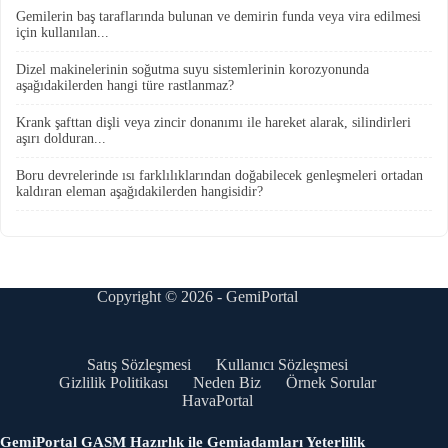
Gemilerin baş taraflarında bulunan ve demirin funda veya vira edilmesi
için kullanılan...
Dizel makinelerinin soğutma suyu sistemlerinin korozyonunda
aşağıdakilerden hangi türe rastlanmaz?
Krank şafttan dişli veya zincir donanımı ile hareket alarak, silindirleri
aşırı dolduran...
Boru devrelerinde ısı farklılıklarından doğabilecek genleşmeleri ortadan
kaldıran eleman aşağıdakilerden hangisidir?
Copyright © 2026 - GemiPortal
Satış Sözleşmesi
Kullanıcı Sözleşmesi
Gizlilik Politikası
Neden Biz
Örnek Sorular
HavaPortal
GemiPortal GASM Hazırlık ile Gemiadamları Yeterlilik