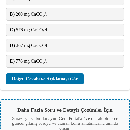
B)
200 mg CaCO₃/l
C)
576 mg CaCO₃/l
D)
367 mg CaCO₃/l
E)
776 mg CaCO₃/l
Doğru Cevabı ve Açıklamayı Gör
Daha Fazla Soru ve Detaylı Çözümler İçin
Sınavı şansa bırakmayın! GemiPortal'a üye olarak binlerce
güncel çıkmış soruya ve uzman konu anlatımlarına anında
erişin.