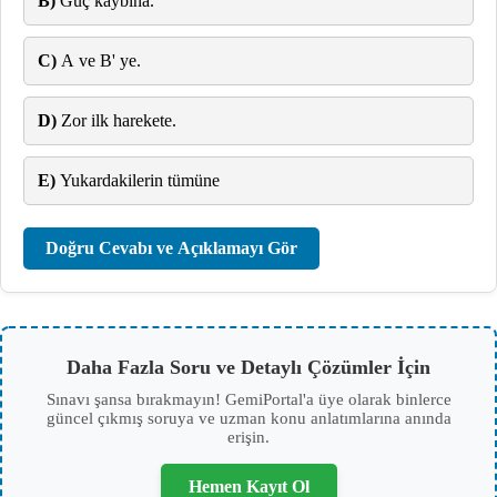
B)
Güç kaybına.
C)
A ve B' ye.
D)
Zor ilk harekete.
E)
Yukardakilerin tümüne
Doğru Cevabı ve Açıklamayı Gör
Daha Fazla Soru ve Detaylı Çözümler İçin
Sınavı şansa bırakmayın! GemiPortal'a üye olarak binlerce
güncel çıkmış soruya ve uzman konu anlatımlarına anında
erişin.
Hemen Kayıt Ol