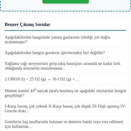
Benzer Çıkmış Sorular
Aşağıdakilerden hangisinde yanma gazlarının izlediği yol doğru
sıralanmıştır?
Aşağıdakilerden hangisi greslerin işlevlerinden biri değildir?
Yağlama yağı streynerinin giriş-çıkış basınçları arasında ne kadar fark
olduğunda streynerin temizlenmesi...
2 C8H18 (l) + 25 O2 (g) → 16 CO2 (g) +...
Dümen sistemi 43⁰ sancak tarafa basılmış ise aşağıdaki olaylardan hangisi
gerçekleşir?
I-Karşı basınç çok yüksek II-Karşı basınç çok düşük III-Dişli aşınmış IV-
Gravite diski...
Gemilerin baş taraflarında bulunan ve demirin funda veya vira edilmesi
için kullanılan...