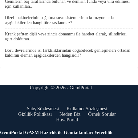
Gemilerin baş taraflarında bulunan ve demirin funda veya vira edilmesi
için kullanılan...
Dizel makinelerinin soğutma suyu sistemlerinin korozyonunda
aşağıdakilerden hangi türe rastlanmaz?
Krank şafttan dişli veya zincir donanımı ile hareket alarak, silindirleri
aşırı dolduran...
Boru devrelerinde ısı farklılıklarından doğabilecek genleşmeleri ortadan
kaldıran eleman aşağıdakilerden hangisidir?
Copyright © 2026 - GemiPortal
Satış Sözleşmesi
Kullanıcı Sözleşmesi
Gizlilik Politikası
Neden Biz
Örnek Sorular
HavaPortal
GemiPortal GASM Hazırlık ile Gemiadamları Yeterlilik