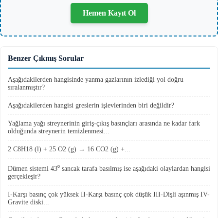
Hemen Kayıt Ol
Benzer Çıkmış Sorular
Aşağıdakilerden hangisinde yanma gazlarının izlediği yol doğru
sıralanmıştır?
Aşağıdakilerden hangisi greslerin işlevlerinden biri değildir?
Yağlama yağı streynerinin giriş-çıkış basınçları arasında ne kadar fark
olduğunda streynerin temizlenmesi...
2 C8H18 (l) + 25 O2 (g) → 16 CO2 (g) +...
Dümen sistemi 43⁰ sancak tarafa basılmış ise aşağıdaki olaylardan hangisi
gerçekleşir?
I-Karşı basınç çok yüksek II-Karşı basınç çok düşük III-Dişli aşınmış IV-
Gravite diski...