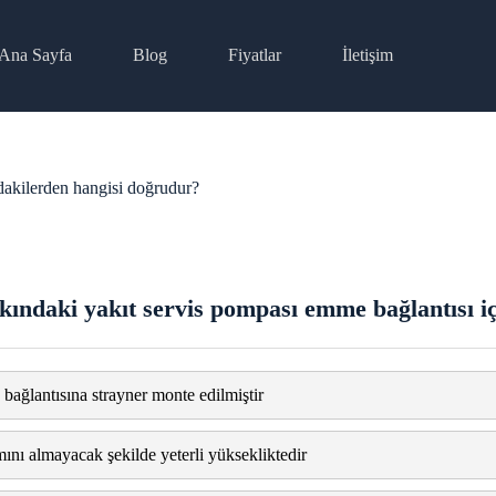
Ana Sayfa
Blog
Fiyatlar
İletişim
ıdakilerden hangisi doğrudur?
nkındaki yakıt servis pompası emme bağlantısı i
ağlantısına strayner monte edilmiştir
mını almayacak şekilde yeterli yüksekliktedir