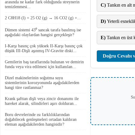
arasında ne kadar fark olduğunda streynerin
C)
Tankın en alt 
temizlenmesi...
2 C8H18 (l) + 25 O2 (g) → 16 CO2 (g) +...
D)
Yeterli esnekli
Dümen sistemi 43⁰ sancak tarafa basılmış ise
aşağıdaki olaylardan hangisi gerçekleşir?
E)
Tankın en üst k
I-Karşı basınç çok yüksek II-Karşı basınç çok
düşük III-Dişli aşınmış IV-Gravite diski...
Doğru Cevabı v
Gemilerin baş taraflarında bulunan ve demirin
funda veya vira edilmesi için kullanılan...
Dizel makinelerinin soğutma suyu
sistemlerinin korozyonunda aşağıdakilerden
hangi türe rastlanmaz?
Sı
Krank şafttan dişli veya zincir donanımı ile
hareket alarak, silindirleri aşırı dolduran...
Boru devrelerinde ısı farklılıklarından
doğabilecek genleşmeleri ortadan kaldıran
eleman aşağıdakilerden hangisidir?