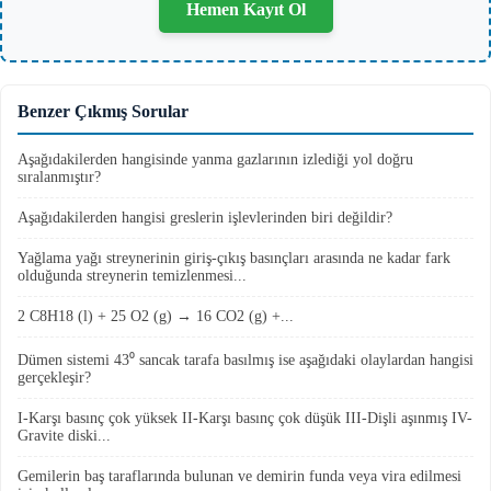
Hemen Kayıt Ol
Benzer Çıkmış Sorular
Aşağıdakilerden hangisinde yanma gazlarının izlediği yol doğru
sıralanmıştır?
Aşağıdakilerden hangisi greslerin işlevlerinden biri değildir?
Yağlama yağı streynerinin giriş-çıkış basınçları arasında ne kadar fark
olduğunda streynerin temizlenmesi...
2 C8H18 (l) + 25 O2 (g) → 16 CO2 (g) +...
Dümen sistemi 43⁰ sancak tarafa basılmış ise aşağıdaki olaylardan hangisi
gerçekleşir?
I-Karşı basınç çok yüksek II-Karşı basınç çok düşük III-Dişli aşınmış IV-
Gravite diski...
Gemilerin baş taraflarında bulunan ve demirin funda veya vira edilmesi