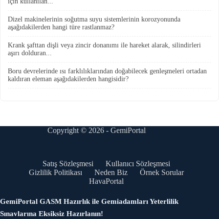
için kullanılan...
Dizel makinelerinin soğutma suyu sistemlerinin korozyonunda
aşağıdakilerden hangi türe rastlanmaz?
Krank şafttan dişli veya zincir donanımı ile hareket alarak, silindirleri
aşırı dolduran...
Boru devrelerinde ısı farklılıklarından doğabilecek genleşmeleri ortadan
kaldıran eleman aşağıdakilerden hangisidir?
Copyright © 2026 - GemiPortal
Satış Sözleşmesi
Kullanıcı Sözleşmesi
Gizlilik Politikası
Neden Biz
Örnek Sorular
HavaPortal
GemiPortal GASM Hazırlık ile Gemiadamları Yeterlilik
Sınavlarına Eksiksiz Hazırlanın!