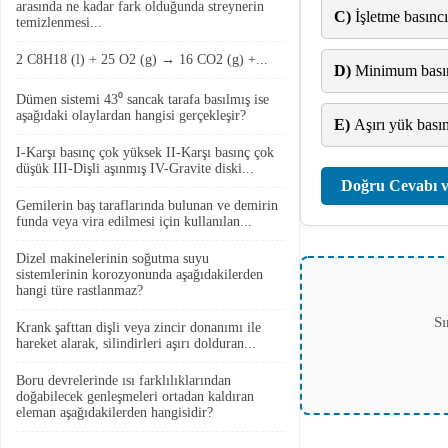
arasında ne kadar fark olduğunda streynerin
C)
İşletme basıncı
temizlenmesi...
2 C8H18 (l) + 25 O2 (g) → 16 CO2 (g) +...
D)
Minimum bası
Dümen sistemi 43⁰ sancak tarafa basılmış ise
aşağıdaki olaylardan hangisi gerçekleşir?
E)
Aşırı yük basın
I-Karşı basınç çok yüksek II-Karşı basınç çok
düşük III-Dişli aşınmış IV-Gravite diski...
Doğru Cevabı v
Gemilerin baş taraflarında bulunan ve demirin
funda veya vira edilmesi için kullanılan...
Dizel makinelerinin soğutma suyu
sistemlerinin korozyonunda aşağıdakilerden
hangi türe rastlanmaz?
Sı
Krank şafttan dişli veya zincir donanımı ile
hareket alarak, silindirleri aşırı dolduran...
Boru devrelerinde ısı farklılıklarından
doğabilecek genleşmeleri ortadan kaldıran
eleman aşağıdakilerden hangisidir?