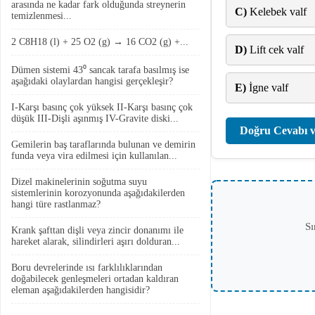
arasında ne kadar fark olduğunda streynerin
C)
Kelebek valf
temizlenmesi...
2 C8H18 (l) + 25 O2 (g) → 16 CO2 (g) +...
D)
Lift cek valf
Dümen sistemi 43⁰ sancak tarafa basılmış ise
aşağıdaki olaylardan hangisi gerçekleşir?
E)
İgne valf
I-Karşı basınç çok yüksek II-Karşı basınç çok
düşük III-Dişli aşınmış IV-Gravite diski...
Doğru Cevabı v
Gemilerin baş taraflarında bulunan ve demirin
funda veya vira edilmesi için kullanılan...
Dizel makinelerinin soğutma suyu
sistemlerinin korozyonunda aşağıdakilerden
hangi türe rastlanmaz?
Sı
Krank şafttan dişli veya zincir donanımı ile
hareket alarak, silindirleri aşırı dolduran...
Boru devrelerinde ısı farklılıklarından
doğabilecek genleşmeleri ortadan kaldıran
eleman aşağıdakilerden hangisidir?