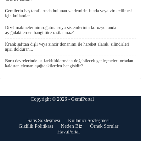
Gemilerin baş taraflarında bulunan ve demirin funda veya vira edilmesi
için kullanılan...
Dizel makinelerinin soğutma suyu sistemlerinin korozyonunda
aşağıdakilerden hangi türe rastlanmaz?
Krank şafttan dişli veya zincir donanımı ile hareket alarak, silindirleri
aşırı dolduran...
Boru devrelerinde ısı farklılıklarından doğabilecek genleşmeleri ortadan
kaldıran eleman aşağıdakilerden hangisidir?
Copyright © 2026 - GemiPortal
Satış Sözleşmesi
Kullanıcı Sözleşmesi
Gizlilik Politikası
Neden Biz
Örnek Sorular
HavaPortal