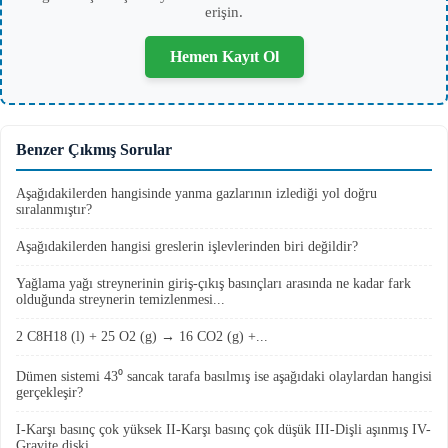
erişin.
Hemen Kayıt Ol
Benzer Çıkmış Sorular
Aşağıdakilerden hangisinde yanma gazlarının izlediği yol doğru
sıralanmıştır?
Aşağıdakilerden hangisi greslerin işlevlerinden biri değildir?
Yağlama yağı streynerinin giriş-çıkış basınçları arasında ne kadar fark
olduğunda streynerin temizlenmesi...
2 C8H18 (l) + 25 O2 (g) → 16 CO2 (g) +...
Dümen sistemi 43⁰ sancak tarafa basılmış ise aşağıdaki olaylardan hangisi
gerçekleşir?
I-Karşı basınç çok yüksek II-Karşı basınç çok düşük III-Dişli aşınmış IV-
Gravite diski...