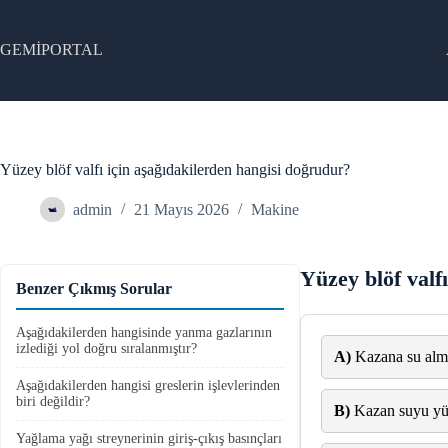
Skip
to
content
GEMİPORTAL
Yüzey blöf valfı için aşağıdakilerden hangisi doğrudur?
admin
21 Mayıs 2026
Makine
Yüzey blöf valf
Benzer Çıkmış Sorular
Aşağıdakilerden hangisinde yanma gazlarının
izlediği yol doğru sıralanmıştır?
A)
Kazana su alm
Aşağıdakilerden hangisi greslerin işlevlerinden
biri değildir?
B)
Kazan suyu yüz
Yağlama yağı streynerinin giriş-çıkış basınçları