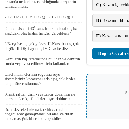
arasında ne kadar fark olduğunda streynerin
C)
Kazan iç teçhiz
temizlenmesi...
2 C8H18 (l) + 25 O2 (g) → 16 CO2 (g) +...
D)
Kazanın dibinde
Dümen sistemi 43⁰ sancak tarafa basılmış ise
aşağıdaki olaylardan hangisi gerçekleşir?
E)
Kazan suyunu 
I-Karşı basınç çok yüksek II-Karşı basınç çok
düşük III-Dişli aşınmış IV-Gravite diski...
Doğru Cevabı v
Gemilerin baş taraflarında bulunan ve demirin
funda veya vira edilmesi için kullanılan...
Dizel makinelerinin soğutma suyu
sistemlerinin korozyonunda aşağıdakilerden
hangi türe rastlanmaz?
Sı
Krank şafttan dişli veya zincir donanımı ile
hareket alarak, silindirleri aşırı dolduran...
Boru devrelerinde ısı farklılıklarından
doğabilecek genleşmeleri ortadan kaldıran
eleman aşağıdakilerden hangisidir?